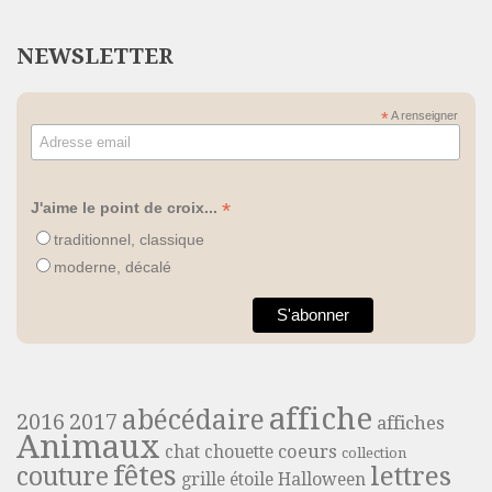
NEWSLETTER
*
A renseigner
*
J'aime le point de croix...
traditionnel, classique
moderne, décalé
affiche
abécédaire
2016
2017
affiches
Animaux
coeurs
chat
chouette
collection
fêtes
lettres
couture
grille étoile
Halloween