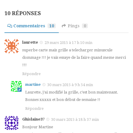
10 RÉPONSES
Commentaires
10
Pings
0
laurette
29 mars 2015 à 17 h 10 min
superbe carte mais grille a telecharger minuscule
dommage !!! je vais essaye de la faire quand meme merci
!!!
Répondre
martine
30 mars 2015 à 9 h 54 min
Laurette, j’ai modifié la grille, c’est bon maintenant.
Bonnes xxxxx et bon début de semaine !!
Répondre
Ghislaine37
30 mars 2015 à 18 h 37 min
Bonjour Martine