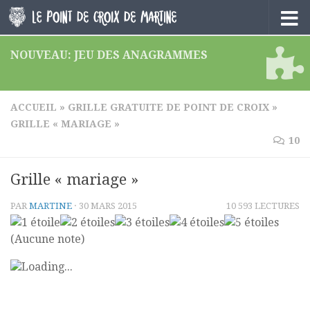
Skip to content
NOUVEAU: JEU DES ANAGRAMMES
ACCUEIL
»
GRILLE GRATUITE DE POINT DE CROIX
»
GRILLE « MARIAGE »
10
Grille « mariage »
PAR
MARTINE
·
30 MARS 2015
10 593 LECTURES
(Aucune note)
Loading...