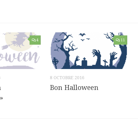
4
11
6
8 OCTOBRE 2016
n
Bon Halloween
»