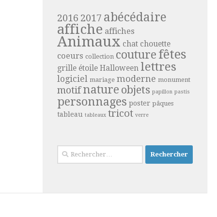
abécédaire
2016
2017
affiche
affiches
Animaux
chat
chouette
fêtes
couture
coeurs
collection
lettres
grille étoile
Halloween
moderne
logiciel
mariage
monument
nature
objets
motif
papillon
pastis
personnages
poster
pâques
tricot
tableau
tableaux
verre
Rechercher :