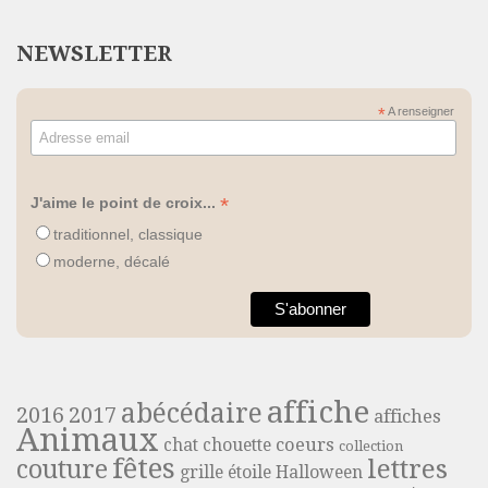
NEWSLETTER
*
A renseigner
*
J'aime le point de croix...
traditionnel, classique
moderne, décalé
affiche
abécédaire
2016
2017
affiches
Animaux
coeurs
chat
chouette
collection
fêtes
lettres
couture
grille étoile
Halloween