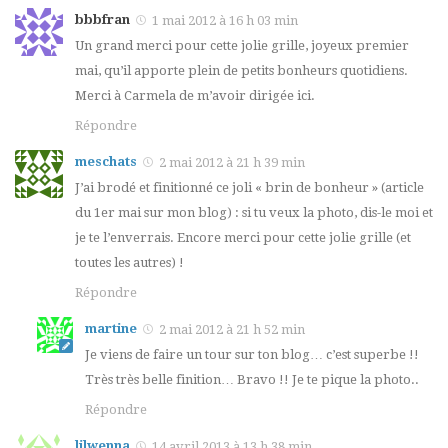
bbbfran
1 mai 2012 à 16 h 03 min
Un grand merci pour cette jolie grille, joyeux premier
mai, qu’il apporte plein de petits bonheurs quotidiens.
Merci à Carmela de m’avoir dirigée ici.
Répondre
meschats
2 mai 2012 à 21 h 39 min
J’ai brodé et finitionné ce joli « brin de bonheur » (article
du 1er mai sur mon blog) : si tu veux la photo, dis-le moi et
je te l’enverrais. Encore merci pour cette jolie grille (et
toutes les autres) !
Répondre
martine
2 mai 2012 à 21 h 52 min
Je viens de faire un tour sur ton blog… c’est superbe !!
Très très belle finition… Bravo !! Je te pique la photo..
Répondre
lilwenna
14 avril 2013 à 13 h 38 min