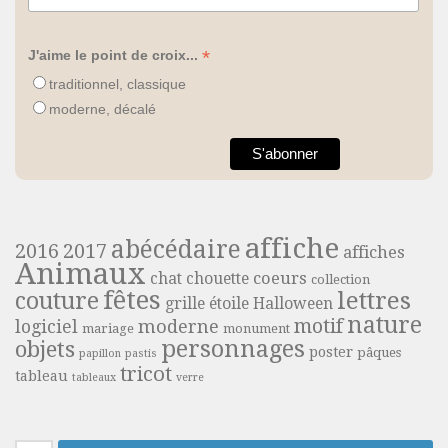
*
J'aime le point de croix...
traditionnel, classique
moderne, décalé
affiche
abécédaire
2016
2017
affiches
Animaux
coeurs
chat
chouette
collection
fêtes
lettres
couture
grille étoile
Halloween
nature
motif
moderne
logiciel
mariage
monument
personnages
objets
poster
pâques
papillon
pastis
tricot
tableau
tableaux
verre