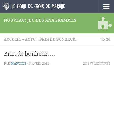
Skip to content
NOUVEAU: JEU DES ANAGRAMMES
ACCUEIL
»
ACTU
»
BRIN DE BONHEUR….
20
Brin de bonheur….
PAR
MARTINE
·
3 AVRIL 2012
20 877 LECTURES