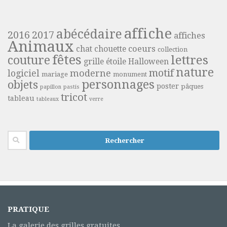
affiche
abécédaire
2016
2017
affiches
Animaux
coeurs
chat
chouette
collection
fêtes
lettres
couture
grille étoile
Halloween
nature
motif
moderne
logiciel
mariage
monument
personnages
objets
poster
pâques
papillon
pastis
tricot
tableau
tableaux
verre
Rechercher :
PRATIQUE
La galerie des grilles gratuites