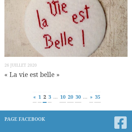
26 JUILLET 2020
« La vie est belle »
«
1
2
3
...
10
20
30
...
»
35
PAGE FACEBOOK