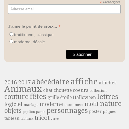
*
A renseigner
*
J'aime le point de croix...
traditionnel, classique
moderne, décalé
affiche
abécédaire
2016
2017
affiches
Animaux
coeurs
chat
chouette
collection
fêtes
lettres
couture
grille étoile
Halloween
nature
motif
moderne
logiciel
mariage
monument
personnages
objets
poster
pâques
papillon
pastis
tricot
tableau
tableaux
verre