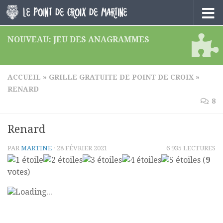
Skip to content
NOUVEAU: JEU DES ANAGRAMMES
ACCUEIL
»
GRILLE GRATUITE DE POINT DE CROIX
»
RENARD
8
Renard
PAR
MARTINE
·
28 FÉVRIER 2021
6 935 LECTURES
(
9
votes)
Loading...