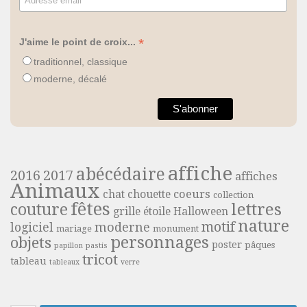
*
J'aime le point de croix...
traditionnel, classique
moderne, décalé
affiche
abécédaire
2016
2017
affiches
Animaux
coeurs
chat
chouette
collection
fêtes
lettres
couture
grille étoile
Halloween
nature
motif
moderne
logiciel
mariage
monument
personnages
objets
poster
pâques
papillon
pastis
tricot
tableau
tableaux
verre