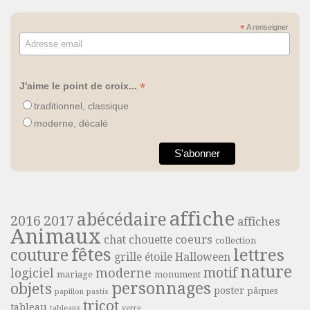
*
A renseigner
*
J'aime le point de croix...
traditionnel, classique
moderne, décalé
affiche
abécédaire
2016
2017
affiches
Animaux
coeurs
chat
chouette
collection
fêtes
lettres
couture
grille étoile
Halloween
nature
motif
moderne
logiciel
mariage
monument
personnages
objets
poster
pâques
papillon
pastis
tricot
tableau
tableaux
verre