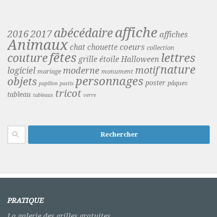
affiche
abécédaire
2016
2017
affiches
Animaux
coeurs
chat
chouette
collection
fêtes
lettres
couture
grille étoile
Halloween
nature
motif
moderne
logiciel
mariage
monument
personnages
objets
poster
pâques
papillon
pastis
tricot
tableau
tableaux
verre
Rechercher :
PRATIQUE
La galerie des grilles gratuites