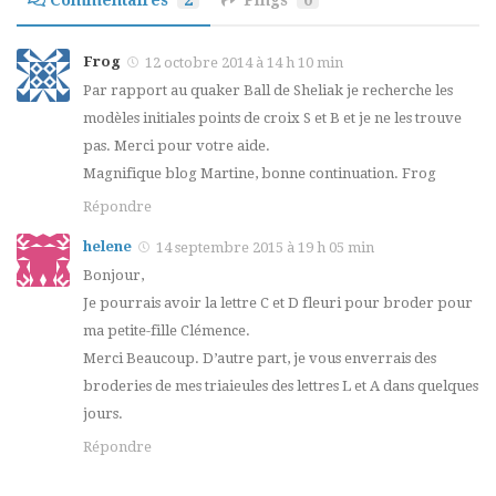
Commentaires
2
Pings
0
Frog
12 octobre 2014 à 14 h 10 min
Par rapport au quaker Ball de Sheliak je recherche les
modèles initiales points de croix S et B et je ne les trouve
pas. Merci pour votre aide.
Magnifique blog Martine, bonne continuation. Frog
Répondre
helene
14 septembre 2015 à 19 h 05 min
Bonjour,
Je pourrais avoir la lettre C et D fleuri pour broder pour
ma petite-fille Clémence.
Merci Beaucoup. D’autre part, je vous enverrais des
broderies de mes triaieules des lettres L et A dans quelques
jours.
Répondre