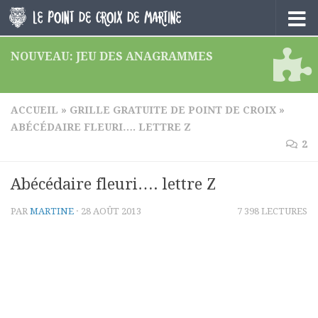
Skip to content
NOUVEAU: JEU DES ANAGRAMMES
ACCUEIL
»
GRILLE GRATUITE DE POINT DE CROIX
»
ABÉCÉDAIRE FLEURI…. LETTRE Z
2
Abécédaire fleuri…. lettre Z
PAR
MARTINE
·
28 AOÛT 2013
7 398 LECTURES