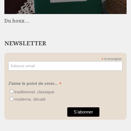
Du houx…
NEWSLETTER
*
A renseigner
*
J'aime le point de croix...
traditionnel, classique
moderne, décalé