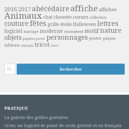
affiche
abécédaire
2016
2017
affiches
Animaux
coeurs
chat
chouette
collection
fêtes
lettres
couture
grille étoile
Halloween
nature
motif
moderne
logiciel
mariage
monument
personnages
objets
poster
pâques
papillon
pastis
tricot
tableau
tableaux
verre
Rechercher :
PRATIQUE
La galerie des grilles gratuites
Crow, un logiciel de point de croix gratuit et en français