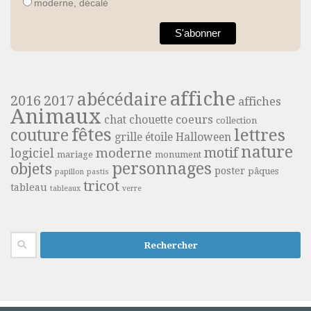
moderne, décalé
affiche
abécédaire
2016
2017
affiches
Animaux
coeurs
chat
chouette
collection
fêtes
lettres
couture
grille étoile
Halloween
nature
motif
moderne
logiciel
mariage
monument
personnages
objets
poster
pâques
papillon
pastis
tricot
tableau
tableaux
verre
Rechercher :