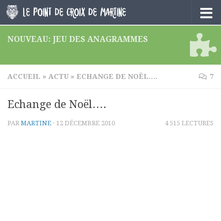
Skip to content
NOUVEAU: JEU DES ANAGRAMMES
ACCUEIL
»
ACTU
»
ECHANGE DE NOËL….
7
Echange de Noël….
PAR
MARTINE
·
12 DÉCEMBRE 2010
4 515 LECTURES